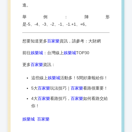
進。
舉例：陣形
是-5、-4、-3、-2、-1、-1.+1、+6。
想要知道更多
百家樂
資訊，請參考：大財網
前往
娛樂城
：台灣線上
娛樂城
TOP30
更多
百家樂
資訊：
這些線上
娛樂城
活動多！5間好康報給你！
5大
百家樂
玩法技巧｜
百家樂
看路很重要！
4大
百家樂
看路技巧，
百家樂
如何看路交給
你！
娛樂城
百家樂