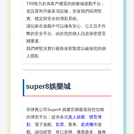
T99致力於為客戶優質的娛樂城遊戲平台，
並設置和升級多項設施，安保我們採用堅
實、穩定與安全的博彩系統。
讓玩家在遊戲中可以擁有安心、公正且不作
弊的安全平台。由於您的個人訊息保密度至
關重要。
我們將堅決實行嚴格保密製度以確保您的個
人隱私
super8娛樂城
菲律賓公司Super8 娛樂官網最值得您信賴
的博奕平台：提供各式
真人娛樂
、
體育博
彩
、電子遊戲、
彩票
、賓果、
老虎機
等遊
戲。誠信經營、有口皆碑、優惠最多、服務