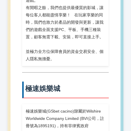
遊戲。
有閒暇之餘，我們也提供最優質的影城，讓
每位客人都能盡情享樂！ 在玩家享樂的同
時，我們也致力於產品的開發與更新，讓我
們的遊戲全面支援PC、平板、手機三種裝
置，顧客無需下載、安裝，即可直接上手。
並極力全方位保障會員的資金交易安全、個
人隱私無擔憂。
極速娛樂城
極速娛樂城(GSbet cacino)隸屬於Wilshire
Worldwide Company Limited (BVI公司，註
冊號為1895191)，持有菲律賓政府