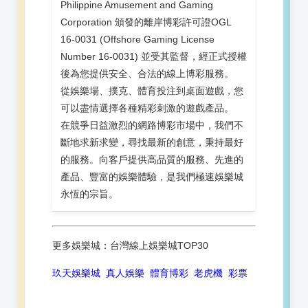
Philippine Amusement and Gaming
Corporation 頒發的離岸博彩許可證OGL
16-0031 (Offshore Gaming License
Number 16-0031) 並受其監督，經正式授權
後為您提供安全、合法的線上博彩服務。
從娛樂場、撲克、體育投注到桌面遊戲，您
可以盡情選擇各種精彩刺激的遊戲產品。
在競爭日益激烈的網路博彩市場中，我們不
斷地求新求變，尋找最新的創意，秉持最好
的服務。向客戶提供高品質的服務、先進的
產品、豐富的娛樂體驗，是我們極速娛樂城
永恆的宗旨。
更多娛樂城：台灣線上娛樂城TOP30
玖天娛樂城
真人娛樂
體育博彩
老虎機
彩票