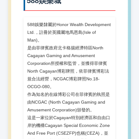
588娛樂城
588娛樂隸屬於Honor Wealth Development
Ltd.，註冊於英國屬地馬恩島(Isle of
Man)。
是由菲律賓政府北卡格揚經濟特區North
Cagayan Gaming and Amusement
Corporation所授權和監管，並獲得菲律賓
North Cagayan博彩牌照，依菲律賓博彩法
規合法經營，NCGAC博彩牌照No.18-
OCGO-080。
作為知名的在線博彩公司在菲律賓的執照是
由NCGAC (North Cagayan Gaming and
Amusement Corporation)頒發的。
這是一家位於Cagayan特別經濟區和自由口
岸的機構Cagayan Special Economic Zone
And Free Port (CSEZFP)也稱(CEZA)，並